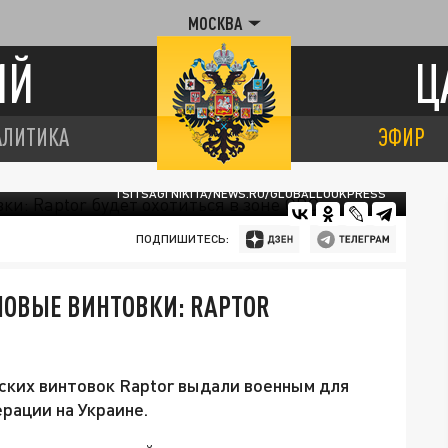
МОСКВА
ИЙ
Ц
АЛИТИКА
ЭФИР
TSITSAGI NIKITA/NEWS.RU/GLOBALLOOKPRESS
ПОДПИШИТЕСЬ:
НОВЫЕ ВИНТОВКИ: RAPTOR
ких винтовок Raptor выдали военным для
рации на Украине.