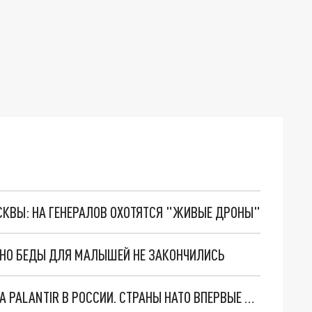
ОСКВЫ: НА ГЕНЕРАЛОВ ОХОТЯТСЯ "ЖИВЫЕ ДРОНЫ"
. НО БЕДЫ ДЛЯ МАЛЫШЕЙ НЕ ЗАКОНЧИЛИСЬ
"ОЧЕНЬ ПЛОХИЕ НОВОСТИ": БОЛЬШАЯ ОШИБКА PALANTIR В РОССИИ. СТРАНЫ НАТО ВПЕРВЫЕ ЗА СВО ОСТАНОВИЛИ ПОСТАВКИ ОРУЖИЯ. ВСУ ТЕРЯЮТ ПРИГРАНИЧЬЕ?