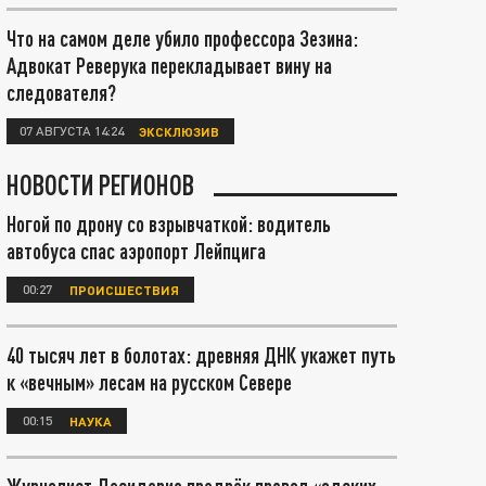
Что на самом деле убило профессора Зезина:
Адвокат Реверука перекладывает вину на
следователя?
07 АВГУСТА 14:24
ЭКСКЛЮЗИВ
НОВОСТИ РЕГИОНОВ
Ногой по дрону со взрывчаткой: водитель
автобуса спас аэропорт Лейпцига
00:27
ПРОИСШЕСТВИЯ
40 тысяч лет в болотах: древняя ДНК укажет путь
к «вечным» лесам на русском Севере
00:15
НАУКА