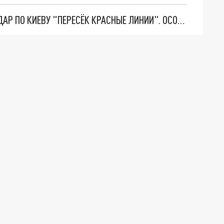
"ТЕРПЕНИЕ ПУТИНА ЛОПНУЛО". РЕКОРДНЫЙ УДАР ПО КИЕВУ "ПЕРЕСЁК КРАСНЫЕ ЛИНИИ". ОСОБЫЕ СПЕЦЫ КНДР НА ЛБС? ТАЙНЫЕ ПЕРЕГОВОРЫ ЕВРОПЫ И МОСКВЫ