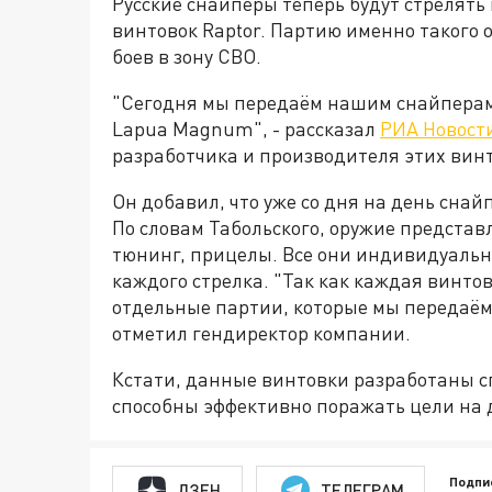
Русские снайперы теперь будут стрелять
винтовок Raptor. Партию именно такого
боев в зону СВО.
"Сегодня мы передаём нашим снайперам 
Lapua Magnum", - рассказал
РИА Новост
разработчика и производителя этих винт
Он добавил, что уже со дня на день сна
По словам Табольского, оружие представл
тюнинг, прицелы. Все они индивидуальн
каждого стрелка. "Так как каждая винт
отдельные партии, которые мы передаём,
отметил гендиректор компании.
Кстати, данные винтовки разработаны с
способны эффективно поражать цели на д
Подпи
ДЗЕН
ТЕЛЕГРАМ