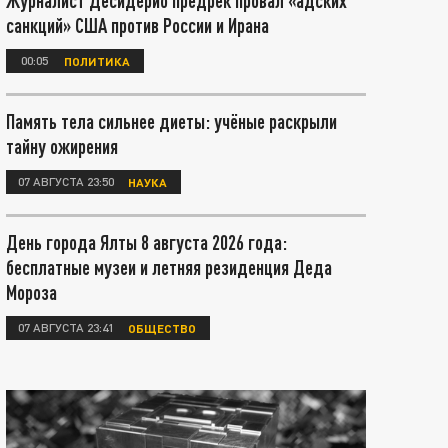
Журналист Десидерио предрёк провал «адских
санкций» США против России и Ирана
00:05
ПОЛИТИКА
Память тела сильнее диеты: учёные раскрыли
тайну ожирения
07 АВГУСТА 23:50
НАУКА
День города Ялты 8 августа 2026 года:
бесплатные музеи и летняя резиденция Деда
Мороза
07 АВГУСТА 23:41
ОБЩЕСТВО