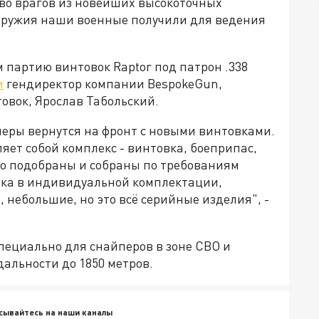
 во врагов из новейших высокоточных
 оружия наши военные получили для ведения
партию винтовок Raptor под патрон .338
и
гендиректор компании BespokeGun,
овок, Ярослав Табольский.
йперы вернутся на фронт с новыми винтовками.
яет собой комплекс - винтовка, боеприпас,
о подобраны и собраны по требованиям
овка в индивидуальной комплектации,
 небольшие, но это всё серийные изделия", -
пециально для снайперов в зоне СВО и
альности до 1850 метров.
сывайтесь на наши каналы