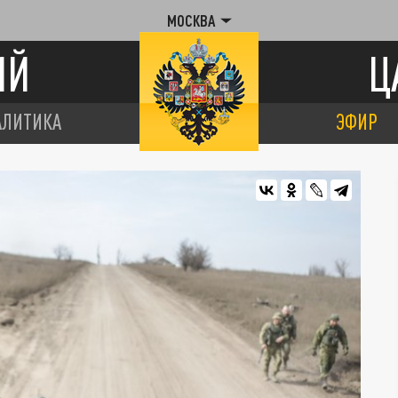
МОСКВА
ИЙ
Ц
АЛИТИКА
ЭФИР