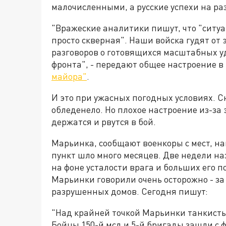
малочисленными, а русские успехи на ра
"Вражеские аналитики пишут, что "ситуа
просто скверная". Наши войска гудят от
разговоров о готовящихся масштабных уд
фронта", - передают общее настроение 
майора"
.
И это при ужасных погодных условиях. С
обледенело. Но плохое настроение из-за 
держатся и рвутся в бой.
Марьинка, сообщают военкоры с мест, н
пункт шло много месяцев. Две недели на
на фоне усталости врага и больших его п
Марьинки говорили очень осторожно - за
разрушенных домов. Сегодня пишут:
"Над крайней точкой Марьинки танкист
Бойцы 150-й мсд и 5-й бригады зашли с 