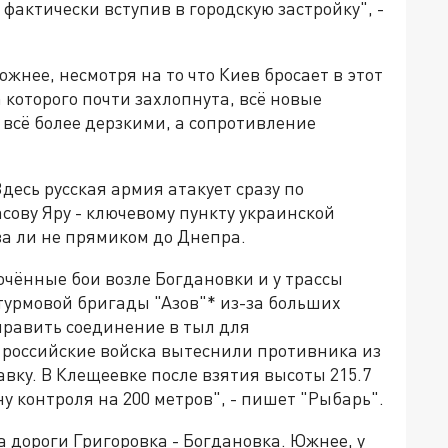
фактически вступив в городскую застройку", -
ожнее, несмотря на то что Киев бросает в этот
которого почти захлопнута, всё новые
 всё более дерзкими, а сопротивление
десь русская армия атакует сразу по
сову Яру - ключевому пункту украинской
ва ли не прямиком до Днепра.
очённые бои возле Богдановки и у трассы
турмовой бригады "Азов"* из-за больших
править соединение в тыл для
 российские войска вытеснили противника из
вку. В Клещеевке после взятия высоты 215.7
 контроля на 200 метров", - пишет "Рыбарь".
а дороги Григоровка - Богдановка. Южнее, у