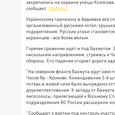
закрепились на окраине улицы Колосова, 
сообщает
"Рыбарь"
.
Украинскому гарнизону в Авдеевке всё сл
организованный русскими котёл, крышка 
подкрепления. Русские атаки становятся
украинцев - всё более вялым.
Горячее сражение идёт и под Бахмутом. З
нескольким направлениям, стремясь к Ча
обороны. Его падение откроет дороги ед
"На северном фланге Бахмута идут ожест
Часов Яр - Хромово. Командование 3-й ш
потерь в живой силе было вынуждено от
доукомплектования. К западу от Бахмута
лесополосы, прилегающей к Восьмому Ста
подразделения ВС России расширили зону
"Сообщают о взятии под контроль участк