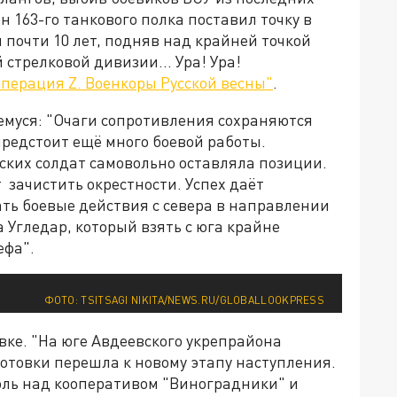
н 163-го танкового полка поставил точку в
почти 10 лет, подняв над крайней точкой
 стрелковой дивизии... Ура! Ура!
перация Z. Военкоры Русской весны"
.
емуся: "Очаги сопротивления сохраняются
редстоит ещё много боевой работы.
ских солдат самовольно оставляла позиции.
 зачистить окрестности. Успех даёт
ть боевые действия с севера в направлении
а Угледар, который взять с юга крайне
ефа".
ФОТО: TSITSAGI NIKITA/NEWS.RU/GLOBALLOOKPRESS
вке. "На юге Авдеевского укрепрайона
отовки перешла к новому этапу наступления.
оль над кооперативом "Виноградники" и