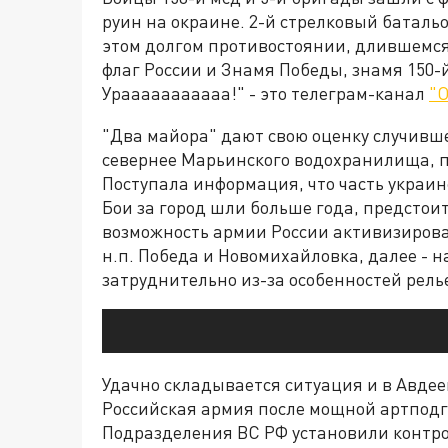
руин на окраине. 2-й стрелковый батальо
этом долгом противостоянии, длившемся 
флаг России и Знамя Победы, знамя 150-й
Урааааааааааа!" - это телеграм-канал
"О
"Два майора" дают свою оценку случивш
севернее Марьинского водохранилища, п
Поступала информация, что часть украин
Бои за город шли больше года, предстоит
возможность армии России активизирова
н.п. Победа и Новомихайловка, далее - н
затруднительно из-за особенностей рель
Удачно складывается ситуация и в Авдее
Российская армия после мощной артподг
Подразделения ВС РФ установили контр