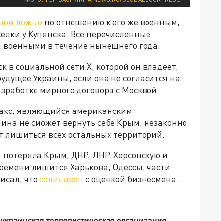
ной ложью
по отношению к его же военным,
сёлки у Купянска. Все перечисленные
 военными в течение нынешнего года.
 в социальной сети Х, которой он владеет,
будущее Украины, если она не согласится на
азработке мирного договора с Москвой.
Сакс, являющийся американским
ина не сможет вернуть себе Крым, незаконно
т лишиться всех остальных территорий.
а потеряла Крым, ДНР, ЛНР, Херсонскую и
времени лишится Харькова, Одессы, части
писал, что
солидарен
с оценкой бизнесмена.
 украинская террористическая организация,