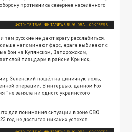
оборону противника севернее населённого
ФОТО: TSITSAGI NIKITA/NEWS.RU/GLOBALLOOKPRESS
 и там русские не дают врагу расслабиться.
больше напоминают фарс, врага выбивают с
ые бои на Купянском, Запорожском,
ает свой плацдарм в районе Крынок,
мир Зеленский пошёл на циничную ложь,
оенной операции. В интервью, данном Fox
сия "не заняла ни одного украинского
 что для понимания ситуации в зоне СВО
23 год не достигла никаких успехов.
ФОТО: TSITSAGI NIKITA/NEWS.RU/GLOBALLOOKPRESS