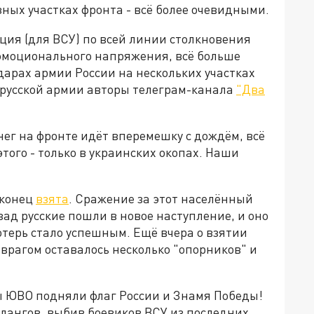
зных участках фронта - всё более очевидными.
ция (для ВСУ) по всей линии столкновения
 эмоционального напряжения, всё больше
арах армии России на нескольких участках
в русской армии авторы телеграм-канала
"Два
нег на фронте идёт вперемешку с дождём, всё
этого - только в украинских окопах. Наши
аконец
взята
. Сражение за этот населённый
зад русские пошли в новое наступление, и оно
отерь стало успешным. Ещё вчера о взятии
 врагом оставалось несколько "опорников" и
ы ЮВО подняли флаг России и Знамя Победы!
флангов, выбив боевиков ВСУ из последних