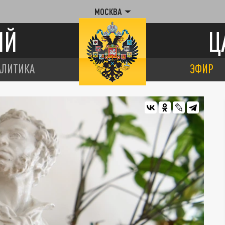
МОСКВА
ИЙ
Ц
АЛИТИКА
ЭФИР