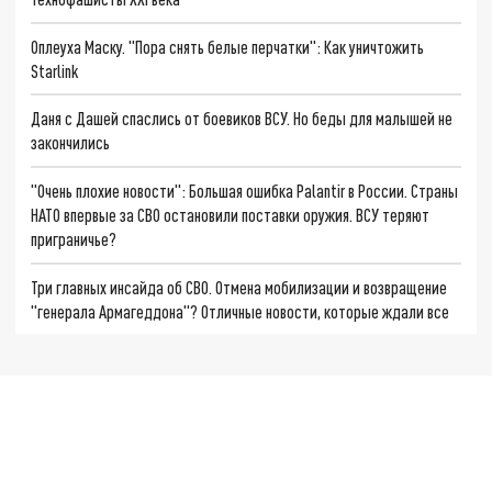
Оплеуха Маску. "Пора снять белые перчатки": Как уничтожить
Starlink
Даня с Дашей спаслись от боевиков ВСУ. Но беды для малышей не
закончились
"Очень плохие новости": Большая ошибка Palantir в России. Страны
НАТО впервые за СВО остановили поставки оружия. ВСУ теряют
приграничье?
Три главных инсайда об СВО. Отмена мобилизации и возвращение
"генерала Армагеддона"? Отличные новости, которые ждали все