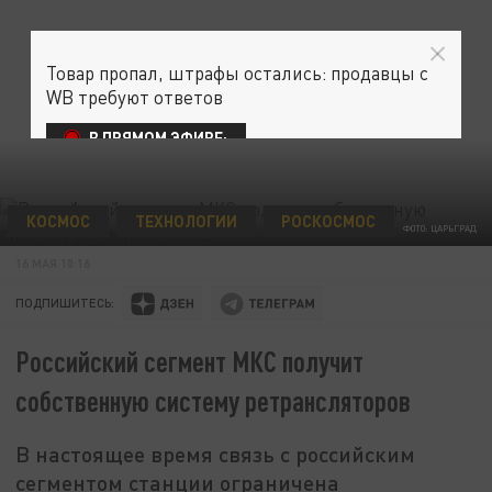
Товар пропал, штрафы остались: продавцы с
WB требуют ответов
В ПРЯМОМ ЭФИРЕ:
КОСМОС
ТЕХНОЛОГИИ
РОСКОСМОС
ФОТО: ЦАРЬГРАД
16 МАЯ 10:16
ПОДПИШИТЕСЬ:
Российский сегмент МКС получит
собственную систему ретрансляторов
В настоящее время связь с российским
сегментом станции ограничена