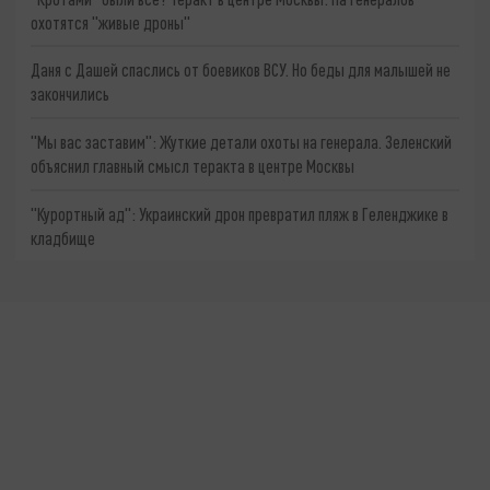
охотятся "живые дроны"
Даня с Дашей спаслись от боевиков ВСУ. Но беды для малышей не
закончились
"Мы вас заставим": Жуткие детали охоты на генерала. Зеленский
объяснил главный смысл теракта в центре Москвы
"Курортный ад": Украинский дрон превратил пляж в Геленджике в
кладбище