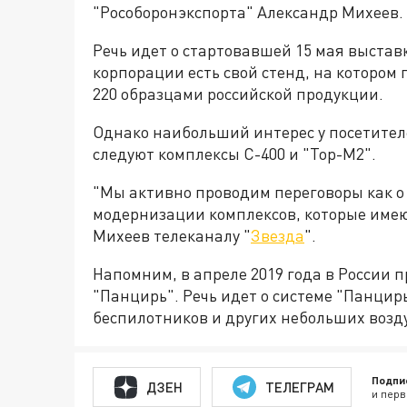
"Рособоронэкспорта" Александр Михеев.
Речь идет о стартовавшей 15 мая выставк
корпорации есть свой стенд, на котором
220 образцами российской продукции.
Однако наибольший интерес у посетите
следуют комплексы С-400 и "Тор-М2".
"Мы активно проводим переговоры как о 
модернизации комплексов, которые имею
Михеев телеканалу "
Звезда
".
Напомним, в апреле 2019 года в России
"Панцирь". Речь идет о системе "Панцир
беспилотников и других небольших возд
Подпи
ДЗЕН
ТЕЛЕГРАМ
и перв