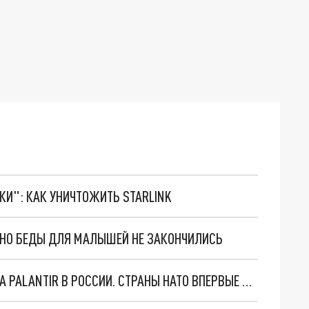
ТКИ": КАК УНИЧТОЖИТЬ STARLINK
. НО БЕДЫ ДЛЯ МАЛЫШЕЙ НЕ ЗАКОНЧИЛИСЬ
"ОЧЕНЬ ПЛОХИЕ НОВОСТИ": БОЛЬШАЯ ОШИБКА PALANTIR В РОССИИ. СТРАНЫ НАТО ВПЕРВЫЕ ЗА СВО ОСТАНОВИЛИ ПОСТАВКИ ОРУЖИЯ. ВСУ ТЕРЯЮТ ПРИГРАНИЧЬЕ?