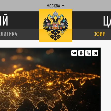
МОСКВА
ИЙ
Ц
АЛИТИКА
ЭФИР