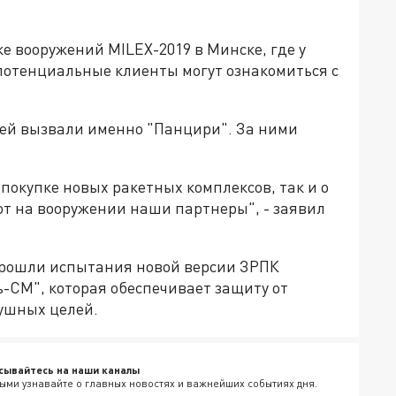
е вооружений MILEX-2019 в Минске, где у
 потенциальные клиенты могут ознакомиться с
лей вызвали именно "Панцири". За ними
покупке новых ракетных комплексов, так и о
т на вооружении наши партнеры", - заявил
 прошли испытания новой версии ЗРПК
ь-СМ", которая обеспечивает защиту от
ушных целей.
сывайтесь на наши каналы
ыми узнавайте о главных новостях и важнейших событиях дня.