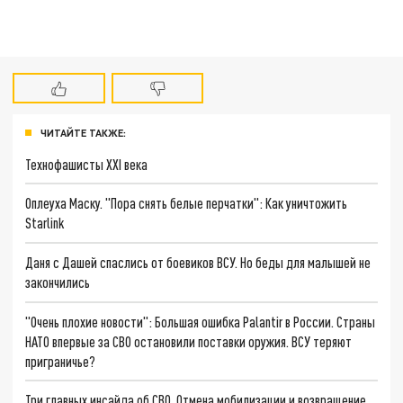
ЧИТАЙТЕ ТАКЖЕ:
Технофашисты XXI века
Оплеуха Маску. "Пора снять белые перчатки": Как уничтожить
Starlink
Даня с Дашей спаслись от боевиков ВСУ. Но беды для малышей не
закончились
"Очень плохие новости": Большая ошибка Palantir в России. Страны
НАТО впервые за СВО остановили поставки оружия. ВСУ теряют
приграничье?
Три главных инсайда об СВО. Отмена мобилизации и возвращение