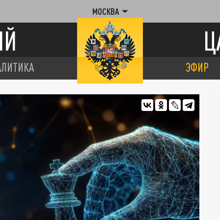
МОСКВА
ИЙ
Ц
АЛИТИКА
ЭФИР