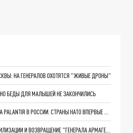
ОСКВЫ: НА ГЕНЕРАЛОВ ОХОТЯТСЯ "ЖИВЫЕ ДРОНЫ"
. НО БЕДЫ ДЛЯ МАЛЫШЕЙ НЕ ЗАКОНЧИЛИСЬ
"ОЧЕНЬ ПЛОХИЕ НОВОСТИ": БОЛЬШАЯ ОШИБКА PALANTIR В РОССИИ. СТРАНЫ НАТО ВПЕРВЫЕ ЗА СВО ОСТАНОВИЛИ ПОСТАВКИ ОРУЖИЯ. ВСУ ТЕРЯЮТ ПРИГРАНИЧЬЕ?
ТРИ ГЛАВНЫХ ИНСАЙДА ОБ СВО. ОТМЕНА МОБИЛИЗАЦИИ И ВОЗВРАЩЕНИЕ "ГЕНЕРАЛА АРМАГЕДДОНА"? ОТЛИЧНЫЕ НОВОСТИ, КОТОРЫЕ ЖДАЛИ ВСЕ