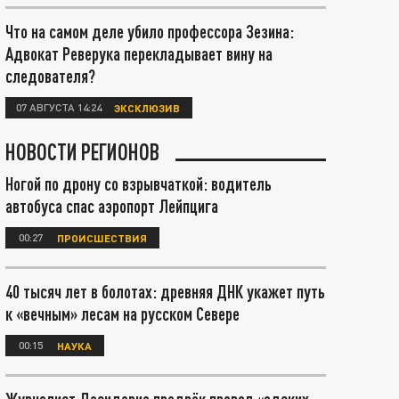
Что на самом деле убило профессора Зезина:
Адвокат Реверука перекладывает вину на
следователя?
07 АВГУСТА 14:24
ЭКСКЛЮЗИВ
НОВОСТИ РЕГИОНОВ
Ногой по дрону со взрывчаткой: водитель
автобуса спас аэропорт Лейпцига
00:27
ПРОИСШЕСТВИЯ
40 тысяч лет в болотах: древняя ДНК укажет путь
к «вечным» лесам на русском Севере
00:15
НАУКА