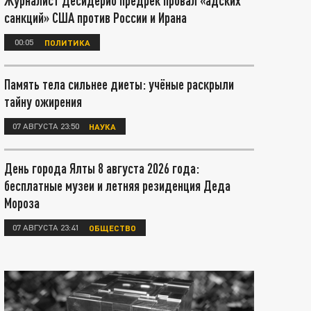
Журналист Десидерио предрёк провал «адских
санкций» США против России и Ирана
00:05
ПОЛИТИКА
Память тела сильнее диеты: учёные раскрыли
тайну ожирения
07 АВГУСТА 23:50
НАУКА
День города Ялты 8 августа 2026 года:
бесплатные музеи и летняя резиденция Деда
Мороза
07 АВГУСТА 23:41
ОБЩЕСТВО