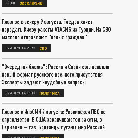
08:00
ЭКСКЛЮЗИВ
Главное к вечеру 9 августа. Госдеп хочет
передать Киеву ракеты ATACMS из Турции. На СВО
массово отправляют "новых граждан"
09 АВГУСТА 20:45
СВО
"Очередная блажь": Россия и Сирия согласовали
новый формат русского военного присутствия.
Эксперты задают неудобные вопросы
09 АВГУСТА 19:19
ПОЛИТИКА
Главное в ИноСМИ 9 августа: Украинская ПВО не
справляется. В США заканчиваются ракеты, в
Германии — газ. Британцы пугают мир Россией
09 АВГУСТА 11:00
ПОЛИТИКА