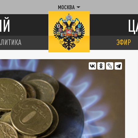
МОСКВА
ИЙ
Ц
АЛИТИКА
ЭФИР