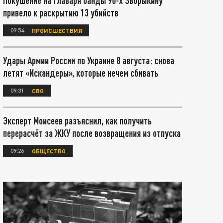
Покушение на главаря банды 90-х Зворыкину
привело к раскрытию 13 убийств
09:54
ПРОИСШЕСТВИЯ
Удары Армии России по Украине 8 августа: снова
летят «Искандеры», которые нечем сбивать
09:31
СВО
Эксперт Моисеев разъяснил, как получить
перерасчёт за ЖКУ после возвращения из отпуска
09:26
ОБЩЕСТВО