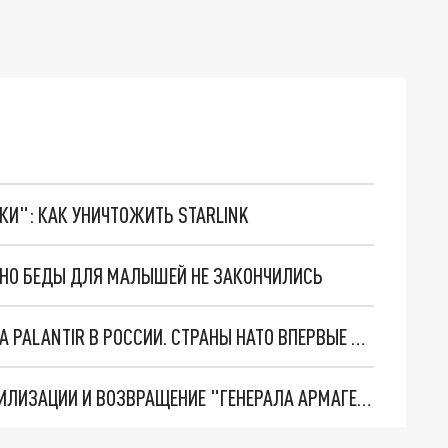
ТКИ": КАК УНИЧТОЖИТЬ STARLINK
. НО БЕДЫ ДЛЯ МАЛЫШЕЙ НЕ ЗАКОНЧИЛИСЬ
"ОЧЕНЬ ПЛОХИЕ НОВОСТИ": БОЛЬШАЯ ОШИБКА PALANTIR В РОССИИ. СТРАНЫ НАТО ВПЕРВЫЕ ЗА СВО ОСТАНОВИЛИ ПОСТАВКИ ОРУЖИЯ. ВСУ ТЕРЯЮТ ПРИГРАНИЧЬЕ?
ТРИ ГЛАВНЫХ ИНСАЙДА ОБ СВО. ОТМЕНА МОБИЛИЗАЦИИ И ВОЗВРАЩЕНИЕ "ГЕНЕРАЛА АРМАГЕДДОНА"? ОТЛИЧНЫЕ НОВОСТИ, КОТОРЫЕ ЖДАЛИ ВСЕ