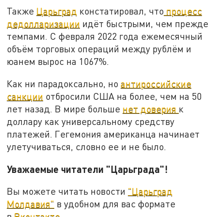
Также
Царьград
констатировал, что
процесс
дедолларизации
идёт быстрыми, чем прежде
темпами. С февраля 2022 года ежемесячный
объём торговых операций между рублём и
юанем вырос на 1067%.
Как ни парадоксально, но
антироссийские
санкции
отбросили США на более, чем на 50
лет назад. В мире больше
нет доверия
к
доллару как универсальному средству
платежей. Гегемония американца начинает
улетучиваться, словно ее и не было.
Уважаемые читатели "Царьграда"!
Вы можете читать новости
"Царьград
Молдавия"
в удобном для вас формате
в
Вконтакте
.