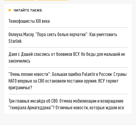
ЧИТАЙТЕ ТАКЖЕ:
Технофашисты XXI века
Оплеуха Маску. "Пора снять белые перчатки": Как уничтожить
Starlink
Даня с Дашей спаслись от боевиков ВСУ. Но беды для малышей не
закончились
"Очень плохие новости": Большая ошибка Palantir в России. Страны
НАТО впервые за СВО остановили поставки оружия. ВСУ теряют
приграничье?
Три главных инсайда об СВО. Отмена мобилизации и возвращение
"генерала Армагеддона"? Отличные новости, которые ждали все