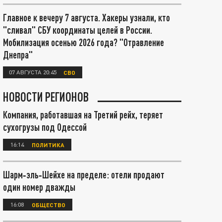
Главное к вечеру 7 августа. Хакеры узнали, кто
"сливал" СБУ координаты целей в России.
Мобилизация осенью 2026 года? "Отравление
Днепра"
07 АВГУСТА 20:45
СВО
НОВОСТИ РЕГИОНОВ
Компания, работавшая на Третий рейх, теряет
сухогрузы под Одессой
16:14
ПОЛИТИКА
Шарм‑эль‑Шейхе на пределе: отели продают
один номер дважды
16:08
ОБЩЕСТВО