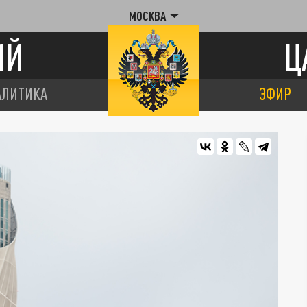
МОСКВА
ИЙ
Ц
АЛИТИКА
ЭФИР