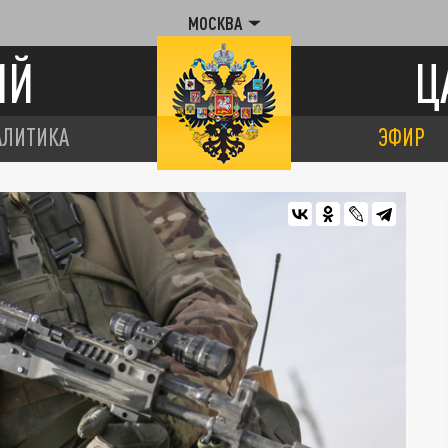
МОСКВА
ИЙ
Ц
АЛИТИКА
ЭФИР