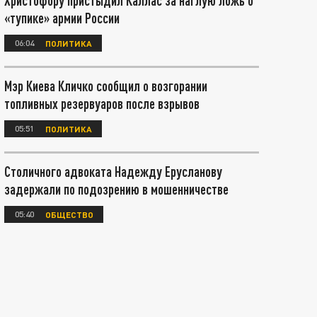
Христофору пристыдил Каллас за наглую ложь о
«тупике» армии России
06:04
ПОЛИТИКА
Мэр Киева Кличко сообщил о возгорании
топливных резервуаров после взрывов
05:51
ПОЛИТИКА
Столичного адвоката Надежду Ерусланову
задержали по подозрению в мошенничестве
05:40
ОБЩЕСТВО