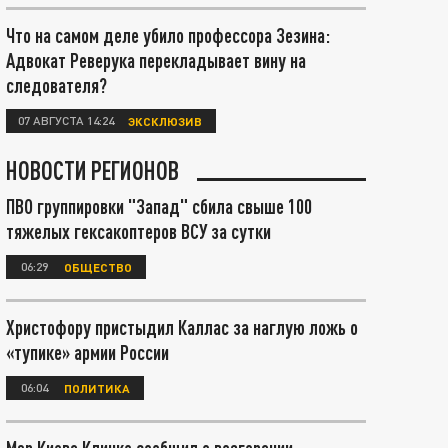
Что на самом деле убило профессора Зезина:
Адвокат Реверука перекладывает вину на
следователя?
07 АВГУСТА 14:24
ЭКСКЛЮЗИВ
НОВОСТИ РЕГИОНОВ
ПВО группировки "Запад" сбила свыше 100
тяжелых гексакоптеров ВСУ за сутки
06:29
ОБЩЕСТВО
Христофору пристыдил Каллас за наглую ложь о
«тупике» армии России
06:04
ПОЛИТИКА