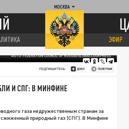
МОСКВА
ИЙ
Ц
АЛИТИКА
ЭФИР
ФОТО: FEDERATION COUNCIL OF RUSSIA/GLOBALLOOKPRESS
ПОДПИШИТЕСЬ:
БЛИ И СПГ: В МИНФИНЕ
оводного газа недружественным странам за
 и сжиженный природный газ (СПГ). В Минфине