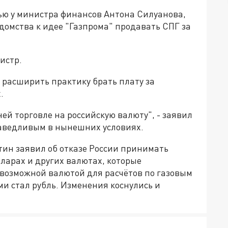
ю у министра финансов Антона Силуанова,
домства к идее "Газпрома" продавать СПГ за
истр.
 расширить практику брать плату за
.
ей торговле на российскую валюту", - заявил
раведливым в нынешних условиях.
тин заявил об отказе России принимать
лларах и других валютах, которые
возможной валютой для расчётов по газовым
и стал рубль. Изменения коснулись и