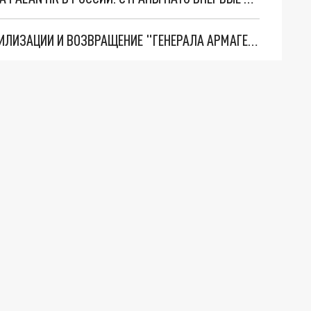
ТРИ ГЛАВНЫХ ИНСАЙДА ОБ СВО. ОТМЕНА МОБИЛИЗАЦИИ И ВОЗВРАЩЕНИЕ "ГЕНЕРАЛА АРМАГЕДДОНА"? ОТЛИЧНЫЕ НОВОСТИ, КОТОРЫЕ ЖДАЛИ ВСЕ