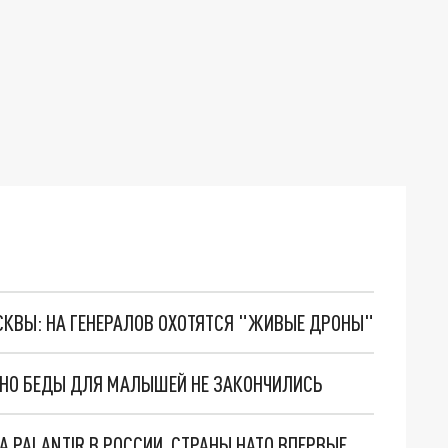
ОСКВЫ: НА ГЕНЕРАЛОВ ОХОТЯТСЯ "ЖИВЫЕ ДРОНЫ"
. НО БЕДЫ ДЛЯ МАЛЫШЕЙ НЕ ЗАКОНЧИЛИСЬ
"ОЧЕНЬ ПЛОХИЕ НОВОСТИ": БОЛЬШАЯ ОШИБКА PALANTIR В РОССИИ. СТРАНЫ НАТО ВПЕРВЫЕ ЗА СВО ОСТАНОВИЛИ ПОСТАВКИ ОРУЖИЯ. ВСУ ТЕРЯЮТ ПРИГРАНИЧЬЕ?