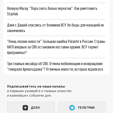
Оплеуха Маску. "Пора снять белые перчатки": Как уничтожить
Starlink
Даня с Дашей спаслись от боевиков ВСУ. Но беды для малышей не
закончились
"Очень плохие новости": Большая ошибка Palantir в России. Страны
НАТО впервые за СВО остановили поставки оружия. ВСУ теряют
приграничье?
Три главных инсайда об СВО. Отмена мобилизации и возвращение
"генерала Армагеддона"? Отличные новости, которые ждали все
Подписывайтесь на наши каналы
и первыми узнавайте о главных новостях
и важнейших событиях дня.
ДЗЕН
ТЕЛЕГРАМ