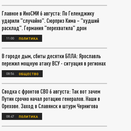
Главное в ИноСМИ 6 августа: По Геленджику
ударили "случайно". Сюрприз Кима – "худший
расклад". Германия "перехватила" дрон
11:00
ПОЛИТИКА
В городе дым, сбиты десятки БПЛА: Ярославль
пережил мощную атаку ВСУ - ситуация в регионах
08:56
ОБЩЕСТВО
Сводка с фронтов СВО 6 августа: Так вот зачем
Путин срочно начал ротацию генералов. Наши в
Орехове. Заход в Славянск и штурм Чернигова
08:47
ПОЛИТИКА