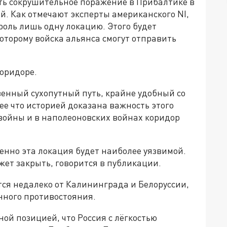
ть сокрушительное поражение в Прибалтике в
й. Как отмечают эксперты американского NI,
роль лишь одну локацию. Этого будет
которому войска альянса смогут отправить
коридоре.
венный сухопутный путь, крайне удобный со
ее что историей доказана важность этого
войны и в наполеоновских войнах коридор
енно эта локация будет наиболее уязвимой.
жет закрыть, говорится в публикации.
тся недалеко от Калининграда и Белоруссии,
нного противостояния.
ной позицией, что Россия с лёгкостью