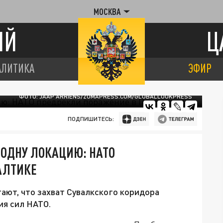
МОСКВА
ИЙ
Ц
АЛИТИКА
ЭФИР
ФОТО: JAAP ARRIENS/ZUMAPRESS.COM/GLOBALLOOKPRESS
ПОДПИШИТЕСЬ:
 ОДНУ ЛОКАЦИЮ: НАТО
АЛТИКЕ
гают, что захват Сувалкского коридора
ия сил НАТО.