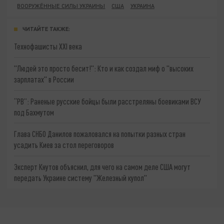
ВООРУЖЁННЫЕ СИЛЫ УКРАИНЫ
США
УКРАИНА
ЧИТАЙТЕ ТАКЖЕ:
Технофашисты XXI века
"Людей это просто бесит!": Кто и как создал миф о "высоких
зарплатах" в России
“РВ”: Раненые русские бойцы были расстреляны боевиками ВСУ
под Бахмутом
Глава СНБО Данилов пожаловался на попытки разных стран
усадить Киев за стол переговоров
Эксперт Кнутов объяснил, для чего на самом деле США могут
передать Украине систему "Железный купол"