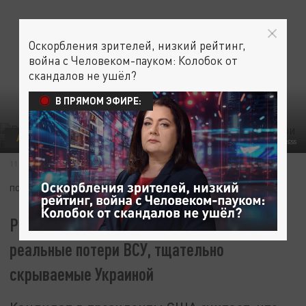
Оскорбления зрителей, низкий рейтинг,
война с Человеком-пауком: Колобок от
скандалов не ушёл?
В ПРЯМОМ ЭФИРЕ:
АРМИЯ
УКРАИНА
ФОТО: MOD RUSSIA/GLOBALLOOKPRESS
11 МАЯ 11:51
ПОДПИШИТЕСЬ:
Роберт Кеннеди-младший озвучил
реальные потери ВСУ, тщательно
скрываемые Украиной