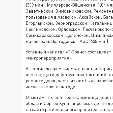
(339 млн), Миллерово-Вёшенская (1,04 мл
Заветинском, Зимовниковском, Ремонтнен
пользования в Азовском, Аксайском, Бага
Егорлыкском, Зерноградском, Кагальниц
Неклиновском, Орловском, Песчанокопско
Семикаракорском, Целинском, Цимлянском
магистраль Волгодонск – АЭС (658 млн).
Уставный капитал «Т-Транс» составляет 1
«микропердприятия».
А гендиректором фирмы является Лариса
шестнадцати действующих компаний, в 
ремонте дорог, часть из них была зареги
числе – в прошлом году.
Отметим, что она – однофамилица дейст
области Сергея Куца: впрочем, судя по д
на сайте регионального правительства,