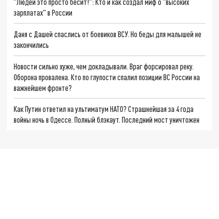
"Людей это просто бесит!": Кто и как создал миф о "высоких
зарплатах" в России
Даня с Дашей спаслись от боевиков ВСУ. Но беды для малышей не
закончились
Новости сильно хуже, чем докладывали. Враг форсировал реку.
Оборона провалена. Кто по глупости спалил позиции ВС России на
важнейшем фронте?
Как Путин ответил на ультиматум НАТО? Страшнейшая за 4 года
войны ночь в Одессе. Полный блэкаут. Последний мост уничтожен