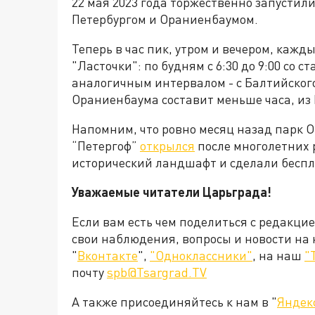
22 мая 2023 года торжественно запустил
Петербургом и Ораниенбаумом.
Теперь в час пик, утром и вечером, кажд
"Ласточки": по будням с 6:30 до 9:00 со с
аналогичным интервалом - с Балтийского
Ораниенбаума составит меньше часа, из 
Напомним, что ровно месяц назад парк 
“Петергоф”
открылся
после многолетних 
исторический ландшафт и сделали бесп
Уважаемые читатели Царьграда!
Если вам есть чем поделиться с редакци
свои наблюдения, вопросы и новости на
"
Вконтакте
",
"Одноклассники"
, на наш
"
почту
spb@Tsargrad.TV
А также присоединяйтесь к нам в "
Яндек