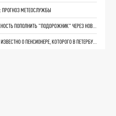
23: ПРОГНОЗ МЕТЕОСЛУЖБЫ
У ЖИТЕЛЕЙ ПЕТЕРБУРГА ПОЯВИЛАСЬ ВОЗМОЖНОСТЬ ПОПОЛНИТЬ "ПОДОРОЖНИК" ЧЕРЕЗ НОВЫЙ СЕРВИС
МЛАДШЕГО ПОХОРОНИЛИ КАК СТАРШЕГО: ЧТО ИЗВЕСТНО О ПЕНСИОНЕРЕ, КОТОРОГО В ПЕТЕРБУРГЕ СОЧЛИ МЁРТВЫМ