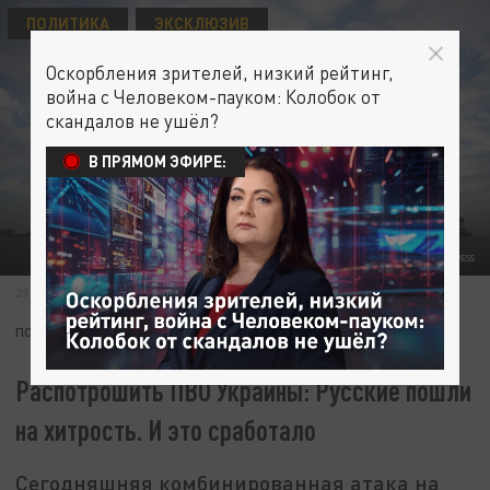
ПОЛИТИКА
ЭКСКЛЮЗИВ
Оскорбления зрителей, низкий рейтинг,
война с Человеком-пауком: Колобок от
скандалов не ушёл?
В ПРЯМОМ ЭФИРЕ:
© SEBASTIAN GOLLNOW/DPA/GLOBALLOOKPRESS
29 ДЕКАБРЯ 14:42
ПОДПИШИТЕСЬ:
Распотрошить ПВО Украины: Русские пошли
на хитрость. И это сработало
Сегодняшняя комбинированная атака на