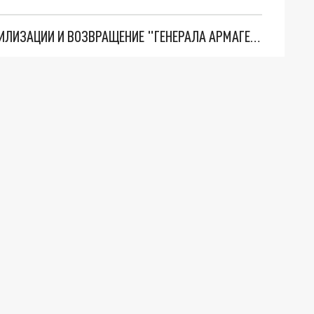
ТРИ ГЛАВНЫХ ИНСАЙДА ОБ СВО. ОТМЕНА МОБИЛИЗАЦИИ И ВОЗВРАЩЕНИЕ "ГЕНЕРАЛА АРМАГЕДДОНА"? ОТЛИЧНЫЕ НОВОСТИ, КОТОРЫЕ ЖДАЛИ ВСЕ