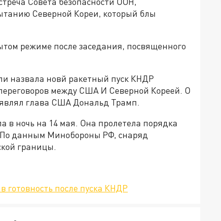
встреча Совета безопасности ООН,
ытанию Северной Кореи, который блы
ытом режиме после заседания, посвященного
ли назвала новй ракетный пуск КНДР
переговоров между США И Северной Кореей. О
аявлял глава США Дональд Трамп.
 в ночь на 14 мая. Она пролетела порядка
. По данным Минобороны РФ, снаряд
ской границы.
в готовность после пуска КНДР