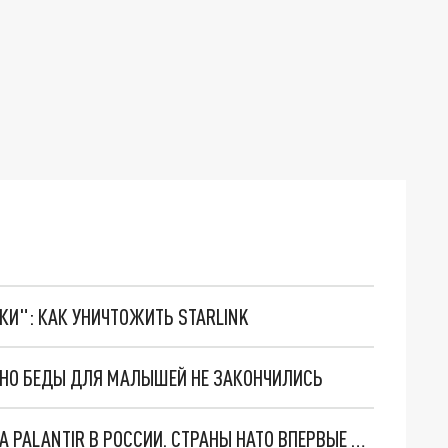
ТКИ": КАК УНИЧТОЖИТЬ STARLINK
. НО БЕДЫ ДЛЯ МАЛЫШЕЙ НЕ ЗАКОНЧИЛИСЬ
"ОЧЕНЬ ПЛОХИЕ НОВОСТИ": БОЛЬШАЯ ОШИБКА PALANTIR В РОССИИ. СТРАНЫ НАТО ВПЕРВЫЕ ЗА СВО ОСТАНОВИЛИ ПОСТАВКИ ОРУЖИЯ. ВСУ ТЕРЯЮТ ПРИГРАНИЧЬЕ?