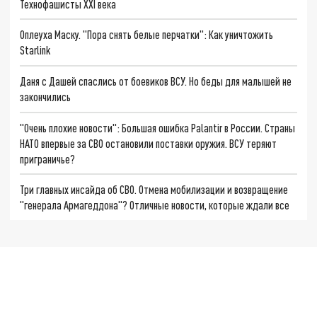
Технофашисты XXI века
Оплеуха Маску. "Пора снять белые перчатки": Как уничтожить
Starlink
Даня с Дашей спаслись от боевиков ВСУ. Но беды для малышей не
закончились
"Очень плохие новости": Большая ошибка Palantir в России. Страны
НАТО впервые за СВО остановили поставки оружия. ВСУ теряют
приграничье?
Три главных инсайда об СВО. Отмена мобилизации и возвращение
"генерала Армагеддона"? Отличные новости, которые ждали все