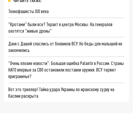
ЧИТАЙТЕ ТАКЖЕ:
Технофашисты XXI века
"Кротами" были все? Теракт в центре Москвы: На генералов
охотятся "живые дроны"
Даня с Дашей спаслись от боевиков ВСУ. Но беды для малышей не
закончились
"Очень плохие новости": Большая ошибка Palantir в России. Страны
НАТО впервые за СВО остановили поставки оружия. ВСУ теряют
приграничье?
Вот это триллер! Тайна удара Украины по иранскому судну на
Каспии раскрыта