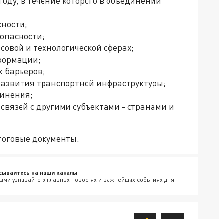
году, в течение которого в объединении
сности;
опасности;
совой и технологической сферах;
формации;
х барьеров;
 развития транспортной инфраструктуры;
динения;
связей с другими субъектами - странами и
тоговые документы.
сывайтесь на наши каналы
ыми узнавайте о главных новостях и важнейших событиях дня.