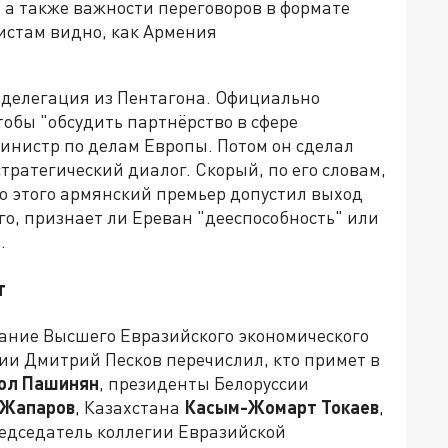
 а также важности переговоров в формате
истам видно, как Армения
а делегация из Пентагона. Официально
обы "обсудить партнёрство в сфере
инистр по делам Европы. Потом он сделал
тратегический диалог. Скорый, по его словам,
его этого армянский премьер допустил выход
ого, признает ли Ереван "дееспособность" или
.
т
дание Высшего Евразийского экономического
сии Дмитрий Песков перечислил, кто примет в
ол Пашинян
, президенты Белоруссии
 Жапаров
, Казахстана
Касым-Жомарт Токаев
,
редседатель коллегии Евразийской