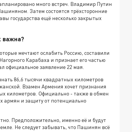
запланировано много встреч. Владимир Путин
Пашиняном. Затем состоятся трёхсторонние
лавы государства ещё несколько закрытых
к важна?
торые мечтают ослабить Россию, составили
 Нагорного Карабаха и признает его частью
л официальное заявление 22 мая.
знать 86,6 тысячи квадратных километров
жанской. Взамен Армения хочет признания
ых километров. Официально - также в обмен
их армян и защиту от потенциально
стно. Предположительно, именно её и будут
ремле. Не следует забывать, что Пашинян всё