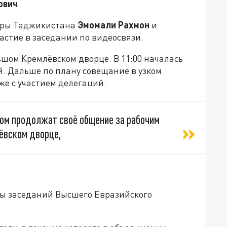
ович
.
деры Таджикистана
Эмомали Рахмон
и
астие в заседании по видеосвязи.
ьшом Кремлёвском дворце. В 11:00 началась
й. Дальше по плану совещание в узком
уже с участием делегаций.
том продолжат своё общение за рабочим
ёвском дворце,
ы заседаний Высшего Евразийского