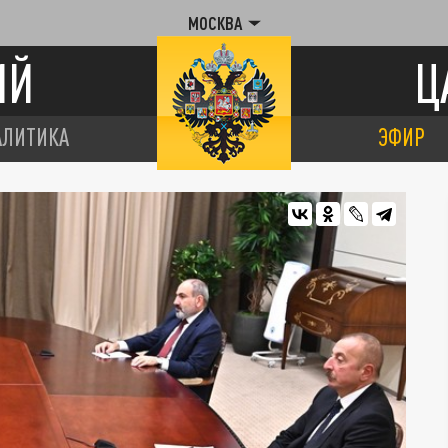
МОСКВА
ИЙ
Ц
АЛИТИКА
ЭФИР