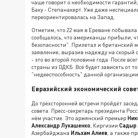
чаще говорит о необходимости гарантий,
Баку - Степанакерт. Уже даже неспециал
переориентировалась на Запад.
Отметим, что 22 мая в Ереване побывал
сообщалось, что американцы прибыли, чт
безопасности". Прилетал и британский м
заявление, выразив надежду на скорый с
- это во второй половине года. После вс
страны из ОДКБ. Всё будет зависеть от т
"недееспособность" данной организации
Евразийский экономический сове
До трёхсторонней встречи пройдёт засе
совета. Пресс-секретарь президента Рос
нём участие. Это армянский премьер
Ник
Александр Лукашенко
, Киргизии
Садыр
Азербайджана
Ильхам Алиев
, а также п