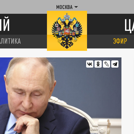
МОСКВА
ИЙ
Ц
АЛИТИКА
ЭФИР