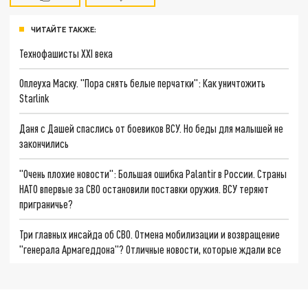
ЧИТАЙТЕ ТАКЖЕ:
Технофашисты XXI века
Оплеуха Маску. "Пора снять белые перчатки": Как уничтожить
Starlink
Даня с Дашей спаслись от боевиков ВСУ. Но беды для малышей не
закончились
"Очень плохие новости": Большая ошибка Palantir в России. Страны
НАТО впервые за СВО остановили поставки оружия. ВСУ теряют
приграничье?
Три главных инсайда об СВО. Отмена мобилизации и возвращение
"генерала Армагеддона"? Отличные новости, которые ждали все