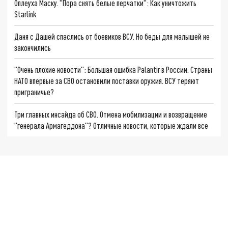
Оплеуха Маску. "Пора снять белые перчатки": Как уничтожить
Starlink
Даня с Дашей спаслись от боевиков ВСУ. Но беды для малышей не
закончились
"Очень плохие новости": Большая ошибка Palantir в России. Страны
НАТО впервые за СВО остановили поставки оружия. ВСУ теряют
приграничье?
Три главных инсайда об СВО. Отмена мобилизации и возвращение
"генерала Армагеддона"? Отличные новости, которые ждали все