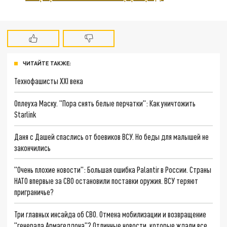
ЧИТАЙТЕ ТАКЖЕ:
Технофашисты XXI века
Оплеуха Маску. "Пора снять белые перчатки": Как уничтожить
Starlink
Даня с Дашей спаслись от боевиков ВСУ. Но беды для малышей не
закончились
"Очень плохие новости": Большая ошибка Palantir в России. Страны
НАТО впервые за СВО остановили поставки оружия. ВСУ теряют
приграничье?
Три главных инсайда об СВО. Отмена мобилизации и возвращение
"генерала Армагеддона"? Отличные новости, которые ждали все