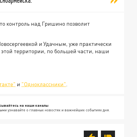
сноармейска.
что контроль над Гришино позволит
Новосергеевкой и Удачным, уже практически
а этой территории, по большей части, наши
такте"
и
"Одноклассники"
.
сывайтесь на наши каналы
ыми узнавайте о главных новостях и важнейших событиях дня.