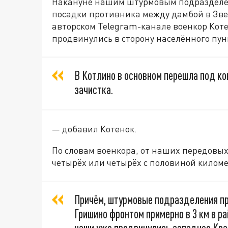
Накануне нашим штурмовым подразделен
посадки противника между дамбой в Звер
авторском Telegram-канале военкор Коте
продвинулись в сторону населённого пун
В Котлино в основном перешла под к
зачистка.
— добавил Котенок.
По словам военкора, от наших передовых
четырёх или четырёх с половиной килом
Причём, штурмовые подразделения про
Гришино фронтом примерно в 3 км в р