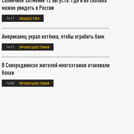
Солнечное затмение 12 августа: где и во сколько
можно увидеть в России
14:11
ОБЩЕСТВО
Американец украл котёнка, чтобы ограбить банк
14:11
ПРОИСШЕСТВИЯ
В Северодвинске жителей многоэтажки атаковали
блохи
14:02
ПРОИСШЕСТВИЯ