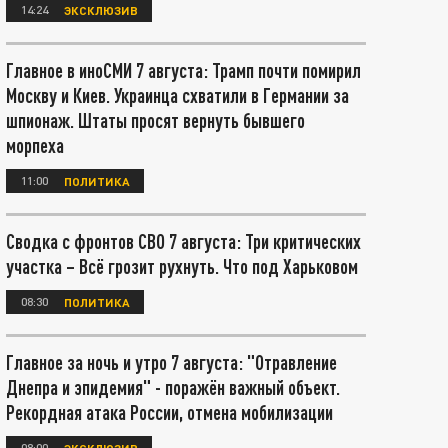
14:24
ЭКСКЛЮЗИВ
Главное в иноСМИ 7 августа: Трамп почти помирил
Москву и Киев. Украинца схватили в Германии за
шпионаж. Штаты просят вернуть бывшего
морпеха
11:00
ПОЛИТИКА
Сводка с фронтов СВО 7 августа: Три критических
участка – Всё грозит рухнуть. Что под Харьковом
08:30
ПОЛИТИКА
Главное за ночь и утро 7 августа: "Отравление
Днепра и эпидемия" - поражён важный объект.
Рекордная атака России, отмена мобилизации
08:00
ЭКСКЛЮЗИВ