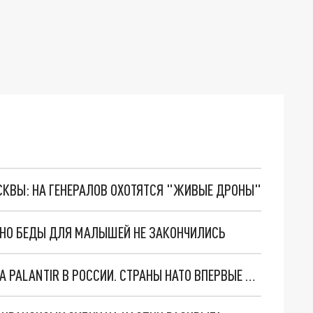
ОСКВЫ: НА ГЕНЕРАЛОВ ОХОТЯТСЯ "ЖИВЫЕ ДРОНЫ"
. НО БЕДЫ ДЛЯ МАЛЫШЕЙ НЕ ЗАКОНЧИЛИСЬ
"ОЧЕНЬ ПЛОХИЕ НОВОСТИ": БОЛЬШАЯ ОШИБКА PALANTIR В РОССИИ. СТРАНЫ НАТО ВПЕРВЫЕ ЗА СВО ОСТАНОВИЛИ ПОСТАВКИ ОРУЖИЯ. ВСУ ТЕРЯЮТ ПРИГРАНИЧЬЕ?