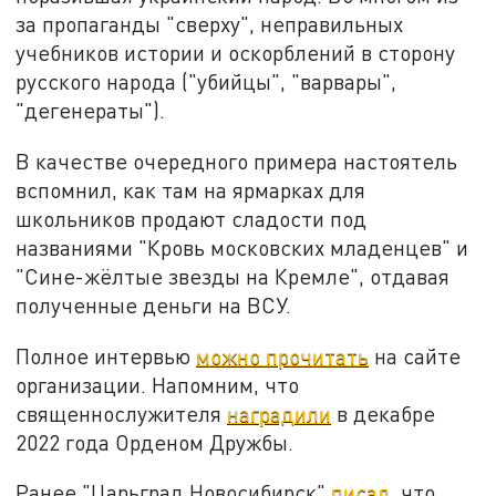
за пропаганды "сверху", неправильных
учебников истории и оскорблений в сторону
русского народа ("убийцы", "варвары",
"дегенераты").
В качестве очередного примера настоятель
вспомнил, как там на ярмарках для
школьников продают сладости под
названиями "Кровь московских младенцев" и
"Сине-жёлтые звезды на Кремле", отдавая
полученные деньги на ВСУ.
Полное интервью
можно прочитать
на сайте
организации. Напомним, что
священнослужителя
наградили
в декабре
2022 года Орденом Дружбы.
Ранее "Царьград Новосибирск"
писал
, что