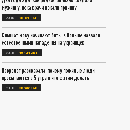
Два года ада: как редкая болезнь съедала
мужчину, пока врачи искали причину
20:40
ЗДОРОВЬЕ
Слышат мову начинают бить: в Польше назвали
естественными нападения на украинцев
20:35
ПОЛИТИКА
Невролог рассказала, почему пожилые люди
просыпаются в 5 утра и что с этим делать
20:30
ЗДОРОВЬЕ