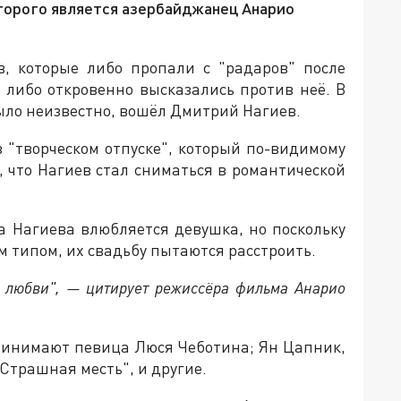
оторого является азербайджанец Анарио
в, которые либо пропали с "радаров" после
 либо откровенно высказались против неё. В
было неизвестно, вошёл Дмитрий Нагиев.
 "творческом отпуске", который по-видимому
 что Нагиев стал сниматься в романтической
а Нагиева влюбляется девушка, но поскольку
 типом, их свадьбу пытаются расстроить.
е любви", — цитирует режиссёра фильма Анарио
принимают певица Люся Чеботина; Ян Цапник,
 Страшная месть", и другие.