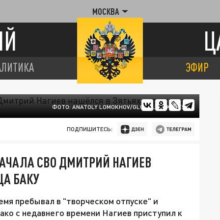
МОСКВА
ИЙ
Ц
АЛИТИКА
ЭФИР
ФОТО: ANATOLY LOMOKHOV/GLOBALLOOKPRESS
ПОДПИШИТЕСЬ:
НАЧАЛА СВО ДМИТРИЙ НАГИЕВ
ЦА БАКУ
емя пребывал в "творческом отпуске" и
нако с недавнего времени Нагиев приступил к