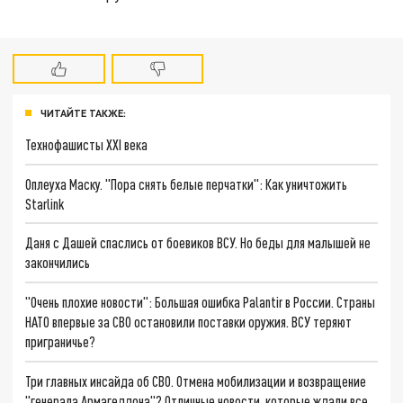
ЧИТАЙТЕ ТАКЖЕ:
Технофашисты XXI века
Оплеуха Маску. "Пора снять белые перчатки": Как уничтожить
Starlink
Даня с Дашей спаслись от боевиков ВСУ. Но беды для малышей не
закончились
"Очень плохие новости": Большая ошибка Palantir в России. Страны
НАТО впервые за СВО остановили поставки оружия. ВСУ теряют
приграничье?
Три главных инсайда об СВО. Отмена мобилизации и возвращение
"генерала Армагеддона"? Отличные новости, которые ждали все