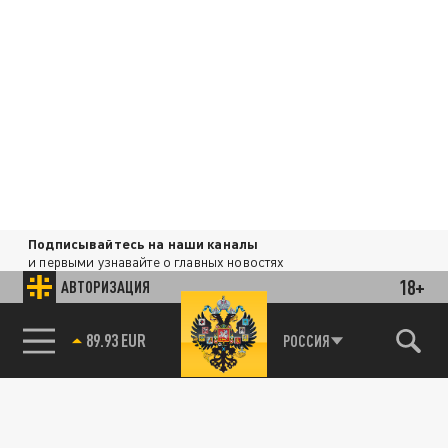
Подписывайтесь на наши каналы
и первыми узнавайте о главных новостях
и важнейших событиях дня.
18+
АВТОРИЗАЦИЯ
89.93 EUR
ДЗЕН
ТЕЛЕГРАМ
РОССИЯ
85.64 BRENT
ПОДЕЛИТЬСЯ В СОЦСЕТЯХ: