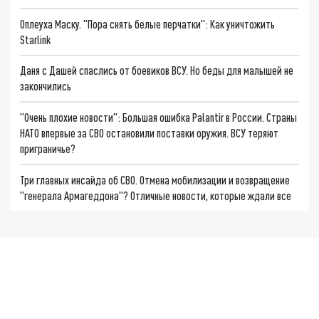
Оплеуха Маску. "Пора снять белые перчатки": Как уничтожить
Starlink
Даня с Дашей спаслись от боевиков ВСУ. Но беды для малышей не
закончились
"Очень плохие новости": Большая ошибка Palantir в России. Страны
НАТО впервые за СВО остановили поставки оружия. ВСУ теряют
приграничье?
Три главных инсайда об СВО. Отмена мобилизации и возвращение
"генерала Армагеддона"? Отличные новости, которые ждали все