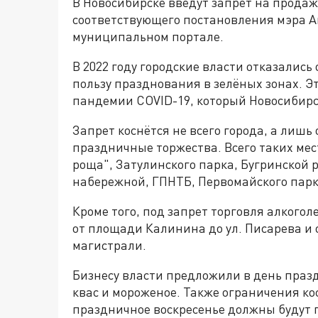
В Новосибирске введут запрет на продажу
соответствующего постановления мэра А
муниципальном портале.
В 2022 году городские власти отказалис
пользу празднования в зелёных зонах. Э
пандемии COVID-19, который Новосибирс
Запрет коснётся не всего города, а лиш
праздничные торжества. Всего таких мест
роща", Затулинского парка, Бугринской
набережной, ГПНТБ, Первомайского парк
Кроме того, под запрет торговля алкогол
от площади Калинина до ул. Писарева и 
магистрали.
Бизнесу власти предложили в день праз
квас и мороженое. Также ограничения ко
праздничное воскресенье должны будут п