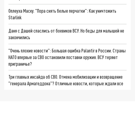
Оплеуха Маску. "Пора снять белые перчатки": Как уничтожить
Starlink
Даня с Дашей спаслись от боевиков ВСУ. Но беды для малышей не
закончились
"Очень плохие новости": Большая ошибка Palantir в России. Страны
НАТО впервые за СВО остановили поставки оружия. ВСУ теряют
приграничье?
Три главных инсайда об СВО. Отмена мобилизации и возвращение
"генерала Армагеддона"? Отличные новости, которые ждали все