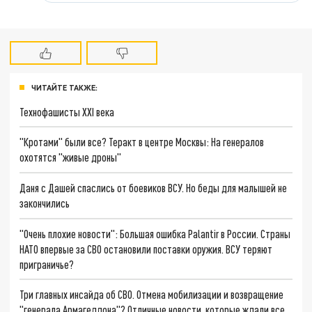
ЧИТАЙТЕ ТАКЖЕ:
Технофашисты XXI века
"Кротами" были все? Теракт в центре Москвы: На генералов
охотятся "живые дроны"
Даня с Дашей спаслись от боевиков ВСУ. Но беды для малышей не
закончились
"Очень плохие новости": Большая ошибка Palantir в России. Страны
НАТО впервые за СВО остановили поставки оружия. ВСУ теряют
приграничье?
Три главных инсайда об СВО. Отмена мобилизации и возвращение
"генерала Армагеддона"? Отличные новости, которые ждали все