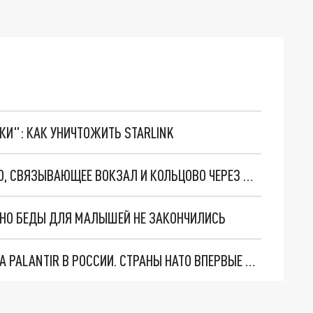
ТКИ": КАК УНИЧТОЖИТЬ STARLINK
В ЕКАТЕРИНБУРГЕ ПОСТРОЯТ НАЗЕМНОЕ МЕТРО, СВЯЗЫВАЮЩЕЕ ВОКЗАЛ И КОЛЬЦОВО ЧЕРЕЗ ДЕРЕВНЮ УНИВЕРСИАДЫ
. НО БЕДЫ ДЛЯ МАЛЫШЕЙ НЕ ЗАКОНЧИЛИСЬ
"ОЧЕНЬ ПЛОХИЕ НОВОСТИ": БОЛЬШАЯ ОШИБКА PALANTIR В РОССИИ. СТРАНЫ НАТО ВПЕРВЫЕ ЗА СВО ОСТАНОВИЛИ ПОСТАВКИ ОРУЖИЯ. ВСУ ТЕРЯЮТ ПРИГРАНИЧЬЕ?