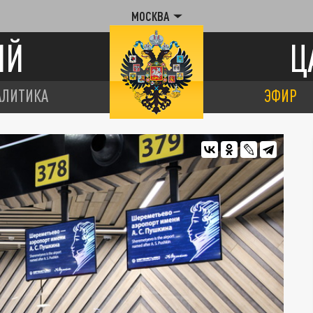
МОСКВА
ИЙ
Ц
АЛИТИКА
ЭФИР