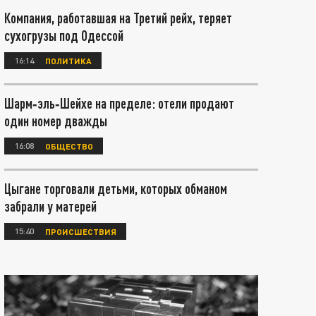
Компания, работавшая на Третий рейх, теряет
сухогрузы под Одессой
16:14
ПОЛИТИКА
Шарм‑эль‑Шейхе на пределе: отели продают
один номер дважды
16:08
ОБЩЕСТВО
Цыгане торговали детьми, которых обманом
забрали у матерей
15:40
ПРОИСШЕСТВИЯ