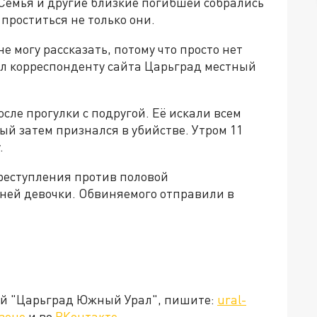
Семья и другие близкие погибшей собрались
проститься не только они.
е могу рассказать, потому что просто нет
зал корреспонденту сайта Царьград местный
сле прогулки с подругой. Её искали всем
ый затем признался в убийстве. Утром 11
.
еступ­ления против половой
ней девочки. Обвиняемого отправили в
ией "Царьград Южный Урал", пишите:
ural-
зене
и во
ВКонтакте
.