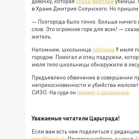
девочку, которая
стала жертвой
убийцы. 
в Храме Дмитрия Солунского. Но пришли 
— Полгорода было точно. Больше ничего н
слов. Это огромное горе для всех! — ска
житель.
Напомним, школьница
пропала
9 июля по
городом. Помогал и отец подружки, котор
июля тело школьницы обнаружили в лесу
Предъявлено обвинение в совершении пр
неприкосновенности и убийства малолет
СИЗО. На суде он
заявил о раскаянии
.
Уважаемые читатели Царьграда!
Если вам есть чем поделиться с редакц
grad@mail.ru
Присоединяйтесь к нам в
Д