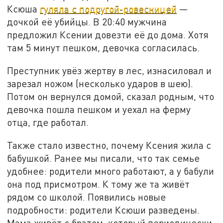
Ксюша
гуляла с подругой-ровесницей
—
дочкой её убийцы. В 20:40 мужчина
предложил Ксении довезти её до дома. Хотя
там 5 минут пешком, девочка согласилась.
Преступник увёз жертву в лес, изнасиловал и
зарезал ножом (несколько ударов в шею).
Потом он вернулся домой, сказал родным, что
девочка пошла пешком и уехал на ферму
отца, где работал.
Также стало известно, почему Ксения жила с
бабушкой. Ранее мы писали, что так семье
удобнее: родители много работают, а у бабули
она под присмотром. К тому же та живёт
рядом со школой. Появились новые
подробности: родители Ксюши разведены.
Мама живёт с братом, который периодически