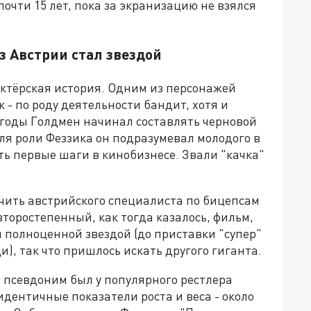
очти 15 лет, пока за экранизацию не взялся
з Австрии стал звездой
ктёрская история. Одним из персонажей
 - по роду деятельности бандит, хотя и
 годы Голдмен начинал составлять черновой
ля роли Феззика он подразумевал молодого в
ть первые шаги в кинобизнесе. Звали "качка"
лучить австрийского специалиста по бицепсам
второстепенный, как тогда казалось, фильм,
 полноценной звездой (до приставки "супер"
и), так что пришлось искать другого гиганта.
 псевдоним был у популярного рестлера
дентичные показатели роста и веса - около