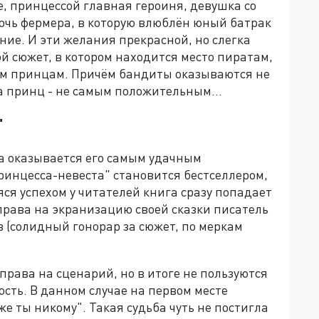
, принцессой главная героиня, девушка со
очь фермера, в которую влюблён юный батрак
ние. И эти желания прекрасной, но слегка
й сюжет, в котором находится место пиратам,
им принцам. Причём бандиты оказываются не
а принц - не самым положительным…
"
а оказывается его самым удачным
ринцесса-невеста" становится бестселлером,
я успехом у читателей книга сразу попадает
 права на экранизацию своей сказки писатель
в (солидный гонорар за сюжет, по меркам
рава на сценарий, но в итоге не пользуются
ость. В данном случае на первом месте
е ты никому". Такая судьба чуть не постигла