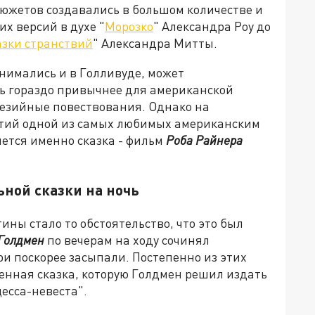
южетов создавались в большом количестве и
их версий в духе "
Морозко
" Александра Роу до
азки странствий
" Александра Митты.
 снимались и в Голливуде, может
ь гораздо привычнее для американской
тезийные повествования. Однако на
етий одной из самых любимых американским
яется именно сказка - фильм
Роба Райнера
ьной сказки на ночь
ны стало то обстоятельство, что это был
Голдмен
по вечерам на ходу сочинял
ри поскорее засыпали. Постепенно из этих
нная сказка, которую Голдмен решил издать
есса-невеста".