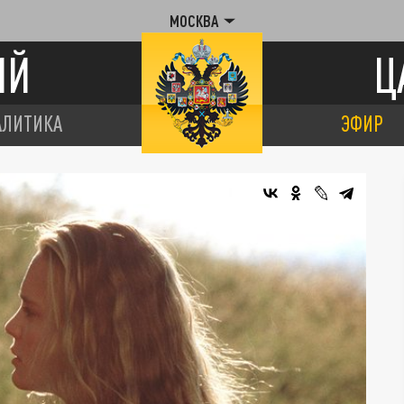
МОСКВА
ИЙ
Ц
АЛИТИКА
ЭФИР