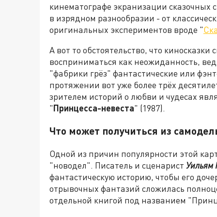
кинематографе экранизации сказочных с
в изрядном разнообразии - от классическ
оригинальных экспериментов вроде "
Ск
А вот то обстоятельство, что киносказки
восприниматься как неожиданность, вед
"фабрики грёз" фантастические или фэн
протяжении вот уже более трёх десятил
зрителем историй о любви и чудесах явл
"
Принцесса-невеста
" (1987).
Что может получиться из самодел
Одной из причин популярности этой карти
"новодел". Писатель и сценарист
Уильям 
фантастическую историю, чтобы его доче
отрывочных фантазий сложилась полноце
отдельной книгой под названием "Принц