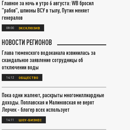
Главное за ночь и утро 6 августа: WB бросил
"рабов", шпионы ВСУ в тылу, Путин меняет
генералов
08:00
ЭКСКЛЮЗИВ
НОВОСТИ РЕГИОНОВ
Глава тюменского водоканала извинилась за
скандальное заявление сотрудницы об
отключении воды
14:12
ОБЩЕСТВО
Пока одни жалеют, раскрыты многомиллиардные
доходы. Поплавская и Малиновская не верят
Лерчек - блогер всех использует
14:11
ШОУ-БИЗНЕС