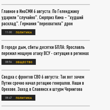
Главное в ИноСМИ 6 августа: По Геленджику
ударили "случайно". Сюрприз Кима – "худший
расклад". Германия "перехватила" дрон
11:00
ПОЛИТИКА
В городе дым, сбиты десятки БПЛА: Ярославль
пережил мощную атаку ВСУ - ситуация в регионах
08:56
ОБЩЕСТВО
Сводка с фронтов СВО 6 августа: Так вот зачем
Путин срочно начал ротацию генералов. Наши в
Орехове. Заход в Славянск и штурм Чернигова
08:47
ПОЛИТИКА