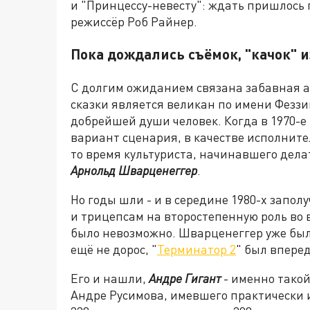
и "Принцессу-невесту": ждать пришлось п
режиссёр Роб Райнер.
Пока дождались съёмок, "качок" и
С долгим ожиданием связана забавная а
сказки является великан по имени Феззик
добрейшей души человек. Когда в 1970-е
вариант сценария, в качестве исполните
то время культуриста, начинавшего дела
Арнольд Шварценеггер
.
Но годы шли - и в середине 1980-х запо
и трицепсам на второстепенную роль во 
было невозможно. Шварценеггер уже был
ещё не дорос, "
Терминатор 2
" был вперед
Его и нашли,
Андре Гигант
- именно такой
Андре Русимова, имевшего практически и