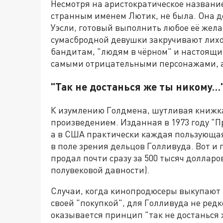
Несмотря на аристократическое название
странным именем Лютик, не была. Она д
Уэсли, готовый выполнить любое её жела
сумасбродной девушки закручивают лихо
бандитам, "людям в чёрном" и настоящ
самыми отрицательными персонажами, 
"Так не достанься же ты никому…
К изумлению Голдмена, шутливая книжк
произведением. Изданная в 1973 году "П
а в США практически каждая пользующаяс
в поле зрения дельцов Голливуда. Вот и
продал почти сразу за 500 тысяч долларо
полувековой давности).
Случаи, когда кинопродюсеры выкупают п
своей "покупкой", для Голливуда не редк
оказывается принцип "так не достанься ж