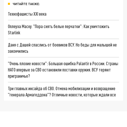
ЧИТАЙТЕ ТАКЖЕ:
Технофашисты XXI века
Оплеуха Маску. "Пора снять белые перчатки": Как уничтожить
Starlink
Даня с Дашей спаслись от боевиков ВСУ. Но беды для малышей не
закончились
"Очень плохие новости": Большая ошибка Palantir в России. Страны
НАТО впервые за СВО остановили поставки оружия. ВСУ теряют
приграничье?
Три главных инсайда об СВО. Отмена мобилизации и возвращение
"генерала Армагеддона"? Отличные новости, которые ждали все