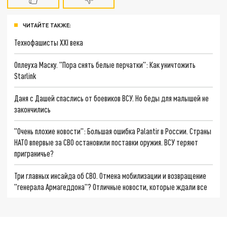
ЧИТАЙТЕ ТАКЖЕ:
Технофашисты XXI века
Оплеуха Маску. "Пора снять белые перчатки": Как уничтожить
Starlink
Даня с Дашей спаслись от боевиков ВСУ. Но беды для малышей не
закончились
"Очень плохие новости": Большая ошибка Palantir в России. Страны
НАТО впервые за СВО остановили поставки оружия. ВСУ теряют
приграничье?
Три главных инсайда об СВО. Отмена мобилизации и возвращение
"генерала Армагеддона"? Отличные новости, которые ждали все