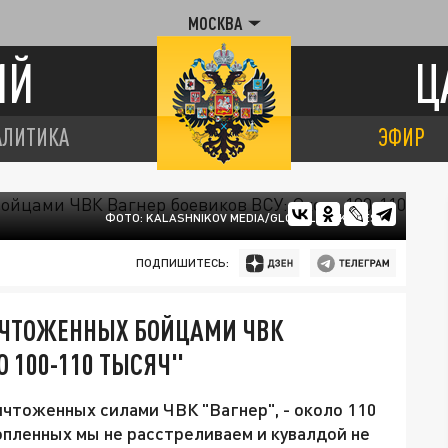
МОСКВА
ИЙ
Ц
АЛИТИКА
ЭФИР
ФОТО: KALASHNIKOV MEDIA/GLOBALLOOKPRESS
ПОДПИШИТЕСЬ:
ИЧТОЖЕННЫХ БОЙЦАМИ ЧВК
О 100-110 ТЫСЯЧ"
ичтоженных силами ЧВК "Вагнер", - около 110
опленных мы не расстреливаем и кувалдой не