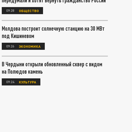
передумали и хотят вернуть гражданство России
09:28
ОБЩЕСТВО
Молдова построит солнечную станцию на 30 МВт
под Кишиневом
09:26
ЭКОНОМИКА
В Чердыни открыли обновленный сквер с видом
на Полюдов камень
09:24
КУЛЬТУРА