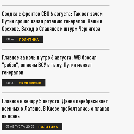
Сводка с фронтов СВО 6 августа: Так вот зачем
Путин срочно начал ротацию генералов. Наши в
Орехове. Заход в Славянск и штурм Чернигова
08:47
ПОЛИТИКА
Главное за ночь и утро 6 августа: WB бросил
"рабов", шпионы ВСУ в тылу, Путин меняет
генералов
08:00
ЭКСКЛЮЗИВ
Главное к вечеру 5 августа. Дания перебрасывает
военных в Латвию. В Киеве проболтались о планах
на осень
05 АВГУСТА 20:55
ПОЛИТИКА