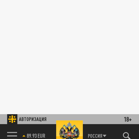
18+
АВТОРИЗАЦИЯ
89.93 EUR
РОССИЯ