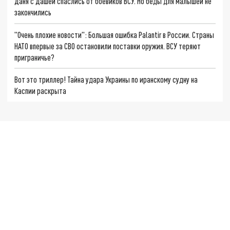
Даня с Дашей спаслись от боевиков ВСУ. Но беды для малышей не
закончились
"Очень плохие новости": Большая ошибка Palantir в России. Страны
НАТО впервые за СВО остановили поставки оружия. ВСУ теряют
приграничье?
Вот это триллер! Тайна удара Украины по иранскому судну на
Каспии раскрыта