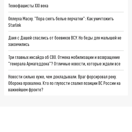
Технофашисты XXI века
Оплеуха Маску. "Пора снять белые перчатки": Как уничтожить
Starlink
Даня с Дашей спаслись от боевиков ВСУ. Но беды для малышей не
закончились
Три главных инсайда об СВО. Отмена мобилизации и возвращение
"генерала Армагеддона"? Отличные новости, которые ждали все
Новости сильно хуже, чем докладывали. Враг форсировал реку.
Оборона провалена. Кто по глупости спалил позиции ВС России на
важнейшем фронте?