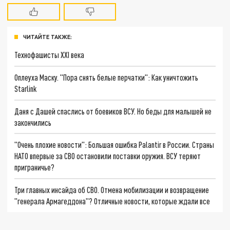
ЧИТАЙТЕ ТАКЖЕ:
Технофашисты XXI века
Оплеуха Маску. "Пора снять белые перчатки": Как уничтожить
Starlink
Даня с Дашей спаслись от боевиков ВСУ. Но беды для малышей не
закончились
"Очень плохие новости": Большая ошибка Palantir в России. Страны
НАТО впервые за СВО остановили поставки оружия. ВСУ теряют
приграничье?
Три главных инсайда об СВО. Отмена мобилизации и возвращение
"генерала Армагеддона"? Отличные новости, которые ждали все